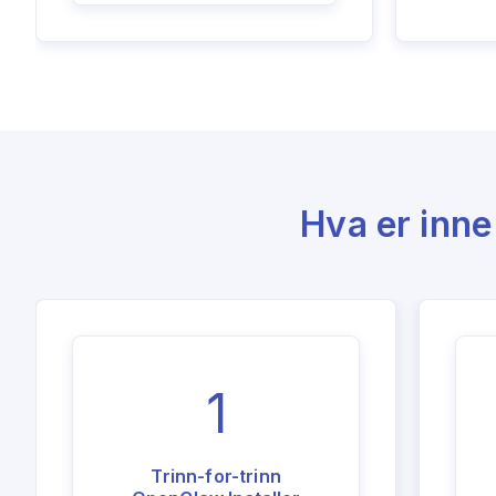
Hva er inne
1
Trinn-for-trinn