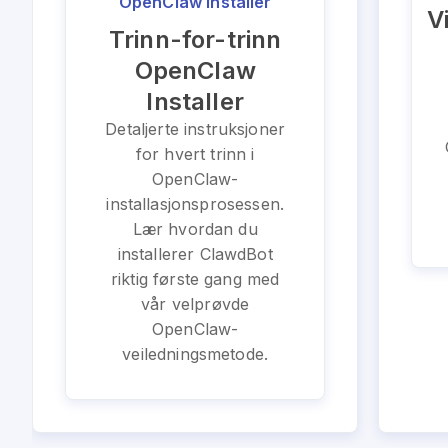
OpenClaw Installer
V
Trinn-for-trinn
OpenClaw
Installer
Detaljerte instruksjoner
for hvert trinn i
OpenClaw-
installasjonsprosessen.
Lær hvordan du
installerer ClawdBot
riktig første gang med
vår velprøvde
OpenClaw-
veiledningsmetode.