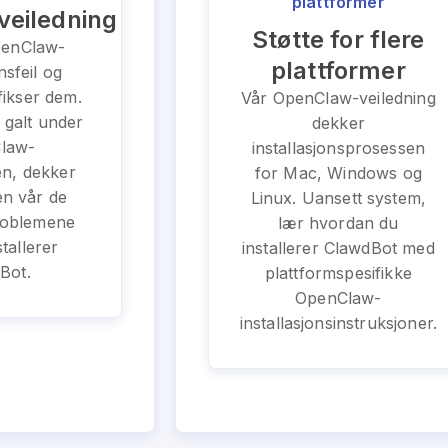
plattformer
veiledning
Støtte for flere
penClaw-
plattformer
nsfeil og
fikser dem.
Vår OpenClaw-veiledning
 galt under
dekker
law-
installasjonsprosessen
en, dekker
for Mac, Windows og
en vår de
Linux. Uansett system,
problemene
lær hvordan du
tallerer
installerer ClawdBot med
Bot.
plattformspesifikke
OpenClaw-
installasjonsinstruksjoner.