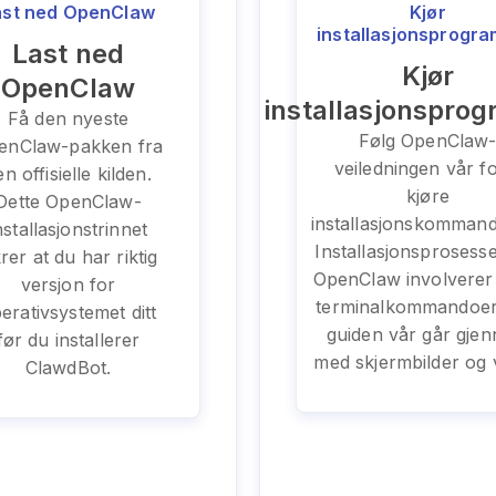
ast ned OpenClaw
Kjør
installasjonsprogr
Last ned
Kjør
OpenClaw
installasjonspro
Få den nyeste
Følg OpenClaw
enClaw-pakken fra
veiledningen vår f
n offisielle kilden.
kjøre
Dette OpenClaw-
installasjonskomman
nstallasjonstrinnet
Installasjonsprosess
krer at du har riktig
OpenClaw involverer
versjon for
terminalkommandoe
erativsystemet ditt
guiden vår går gje
før du installerer
med skjermbilder og 
ClawdBot.