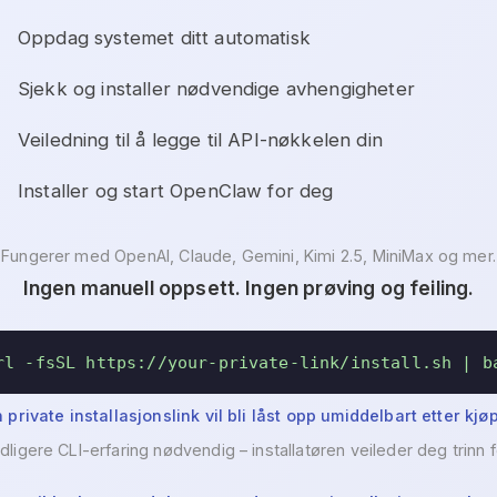
Oppdag systemet ditt automatisk
Sjekk og installer nødvendige avhengigheter
Veiledning til å legge til API-nøkkelen din
Installer og start OpenClaw for deg
Fungerer med OpenAI, Claude, Gemini, Kimi 2.5, MiniMax og mer.
Ingen manuell oppsett. Ingen prøving og feiling.
rl -fsSL https://your-private-link/install.sh | b
n private installasjonslink vil bli låst opp umiddelbart etter kjøp
idligere CLI-erfaring nødvendig – installatøren veileder deg trinn fo