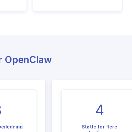
for OpenClaw
3
4
veiledning
Støtte for flere