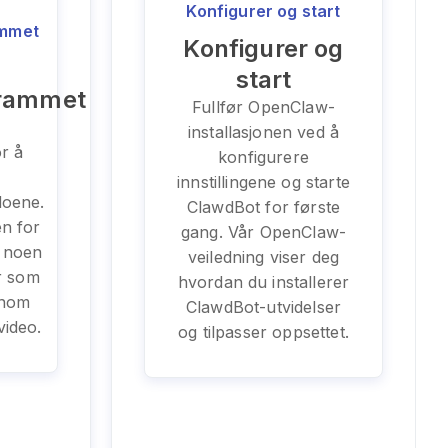
Konfigurer og start
ammet
Konfigurer og
start
grammet
Fullfør OpenClaw-
-
installasjonen ved å
or å
konfigurere
innstillingene og starte
doene.
ClawdBot for første
en for
gang. Vår OpenClaw-
 noen
veiledning viser deg
r som
hvordan du installerer
nnom
ClawdBot-utvidelser
video.
og tilpasser oppsettet.