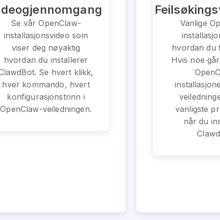
ideogjennomgang
Feilsøkings
Se vår OpenClaw-
Vanlige O
installasjonsvideo som
installasjo
viser deg nøyaktig
hvordan du 
hvordan du installerer
Hvis noe går
ClawdBot. Se hvert klikk,
OpenC
hver kommando, hvert
installasjon
konfigurasjonstrinn i
veiledning
OpenClaw-veiledningen.
vanligste 
når du ins
Clawd