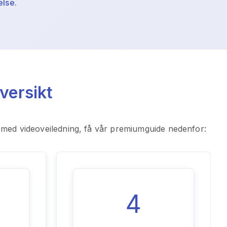
else.
versikt
 med videoveiledning, få vår premiumguide nedenfor:
4