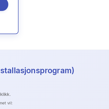
nstallasjonsprogram)
klikk.
et vil: