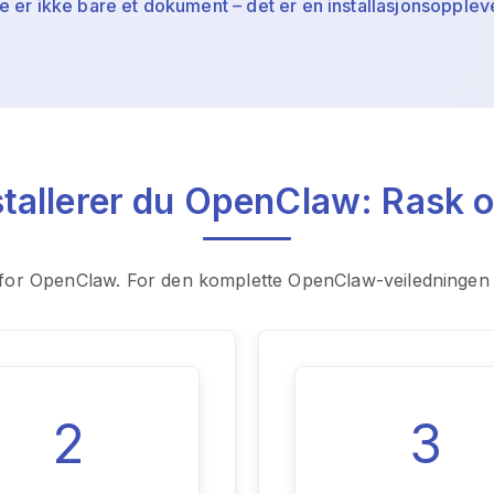
e er ikke bare et dokument – ​​det er en installasjonsopplev
nstallerer du OpenClaw: Rask o
n for OpenClaw. For den komplette OpenClaw-veiledningen
2
3