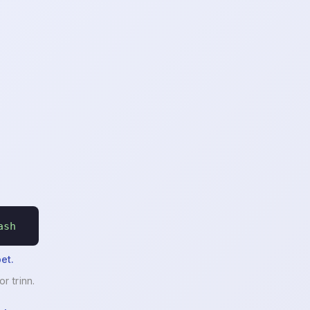
ash
et.
r trinn.