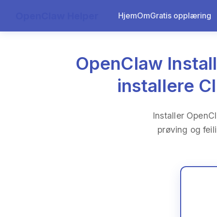
OpenClaw Helper
Hjem
Om
Gratis opplæring
OpenClaw Install
installere 
Installer OpenC
prøving og fei