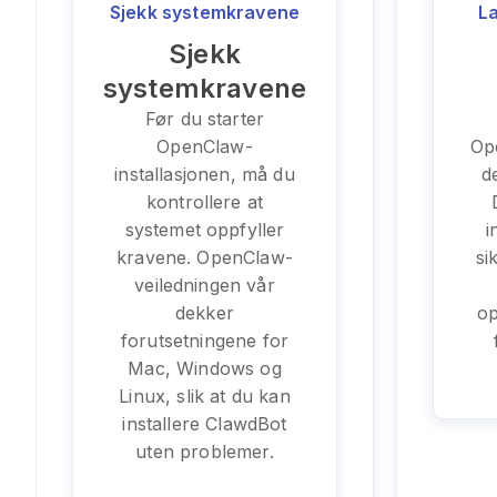
Sjekk systemkravene
L
Sjekk
systemkravene
Før du starter
OpenClaw-
Op
installasjonen, må du
de
kontrollere at
systemet oppfyller
i
kravene. OpenClaw-
si
veiledningen vår
dekker
op
forutsetningene for
Mac, Windows og
Linux, slik at du kan
installere ClawdBot
uten problemer.