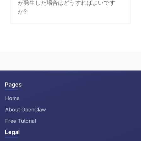
ムには、OpenClaw チュートリアル
が発生した場合はどうすればよいです
の専用セクションがあり、プラット
か?
フォーム固有のコマンドとスクリー
OpenClaw インストール ガイドに
ンショットが含まれているため、任
は、ClawdBot をインストールする
意のシステムに ClawdBot をインス
際の最も一般的な問題をカバーする
トールできます。
包括的なトラブルシューティング
セクションが含まれています。
OpenClaw チュートリアルには、構
成の問題やエラー メッセージを解
Pages
決するためのヒントも含まれていま
す。
Home
About OpenClaw
Free Tutorial
Legal