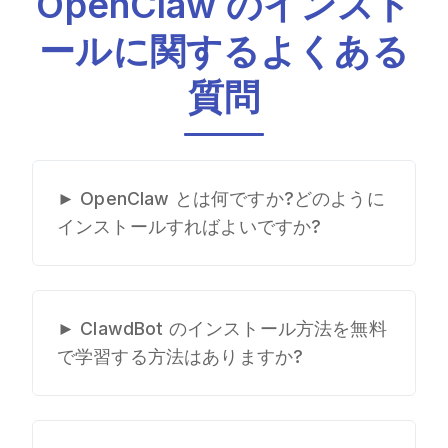
OpenClaw のインスト
ールに関するよくある
質問
►
OpenClaw とは何ですか?どのように
インストールすればよいですか?
OpenClaw は、強力な AI コーディ
ング アシスタントです。
OpenClaw をインストールするに
►
ClawdBot のインストール方法を無料
は、オペレーティング システムに
で学習する方法はありますか?
応じて特定のセットアップ手順に従
無料の OpenClaw インストール リ
う必要があります。 OpenClaw イ
ソースがインターネット上に散在し
ンストール ガイドでは、Mac、