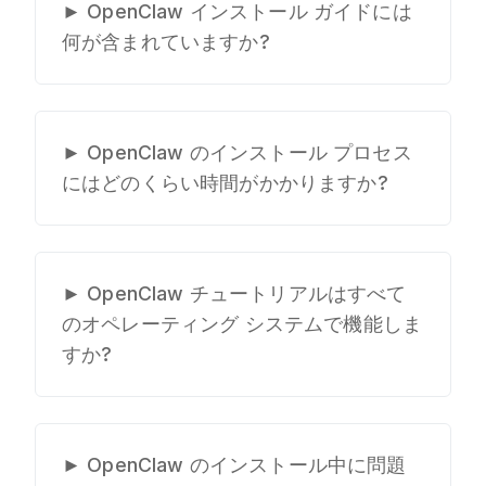
ていますが、それらは古いか不完全
►
OpenClaw インストール ガイドには
Windows、Linux の完全なプロセス
であることがよくあります。当社の
何が含まれていますか?
をカバーしており、ClawdBot をイ
OpenClaw チュートリアルは、$9.9
ンストールする方法をビデオ チュ
OpenClaw インストール ガイドに
のみについてすべてを 1 つの完全な
ートリアルとスクリーンショットで
は、ステップバイステップの書面に
ガイドに統合しているため、
正確に示しています。
よる説明書、OpenClaw インストー
►
OpenClaw のインストール プロセス
ClawdBot を正しくインストールす
ル プロセス全体のビデオ ウォーク
にはどのくらい時間がかかりますか?
る方法を検索する時間を節約できま
スルー、トラブルシューティング
す。
OpenClaw チュートリアルでは、通
セクション、構成のヒント、および
常の OpenClaw のインストールに
継続的なアップデートが含まれてい
は開始から終了まで 15 ～ 30 分か
►
OpenClaw チュートリアルはすべて
ます。これは、ClawdBot のインス
かります。ガイドがないと、
のオペレーティング システムで機能しま
トール方法を学習するための最も完
OpenClaw インストール ガイドが
すか?
全な OpenClaw チュートリアルで
回避できる構成上の問題が発生する
す。
はい、OpenClaw インストール ガ
ため、ユーザーは ClawdBot のイン
イドは Mac、Windows、Linux をカ
ストールに何時間も費やすことがよ
バーしています。各プラットフォー
►
OpenClaw のインストール中に問題
くあります。