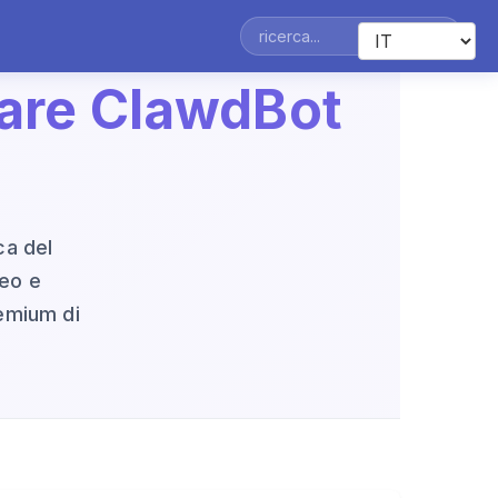
lare ClawdBot
ca del
deo e
remium di