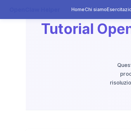
OpenClaw Helper
Home
Chi siamo
Esercitazi
Tutorial Ope
Quest
proc
risoluzi