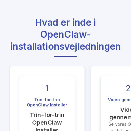
Hvad er inde i
OpenClaw-
installationsvejledningen
1
2
Trin-for-trin
Video gen
OpenClaw Installer
Vid
Trin-for-trin
genne
OpenClaw
Se vores 
Installer
installati