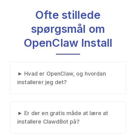
Ofte stillede
spørgsmål om
OpenClaw Install
►
Hvad er OpenClaw, og hvordan
installerer jeg det?
OpenClaw er en kraftfuld AI-
kodningsassistent. For at installere
OpenClaw skal du følge specifikke
►
Er der en gratis måde at lære at
opsætningstrin afhængigt af dit
installere ClawdBot på?
operativsystem. Vores OpenClaw
Selvom der er gratis OpenClaw