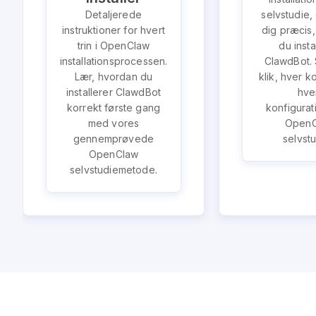
Detaljerede
selvstudie,
instruktioner for hvert
dig præcis
trin i OpenClaw
du insta
installationsprocessen.
ClawdBot. 
Lær, hvordan du
klik, hver 
installerer ClawdBot
hve
korrekt første gang
konfigurati
med vores
OpenC
gennemprøvede
selvstu
OpenClaw
selvstudiemetode.