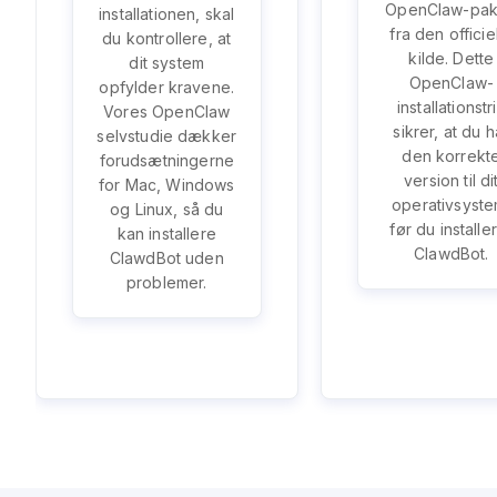
OpenClaw-pa
installationen, skal
fra den officie
du kontrollere, at
kilde. Dette
dit system
OpenClaw-
opfylder kravene.
installationstr
Vores OpenClaw
sikrer, at du h
selvstudie dækker
den korrekt
forudsætningerne
version til di
for Mac, Windows
operativsyste
og Linux, så du
før du installe
kan installere
ClawdBot.
ClawdBot uden
problemer.